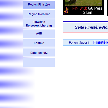
FIN 343:
6/8 Pers
Sibiril
Seite
Finistère-No
Finistè
Ferienhäuser im
A