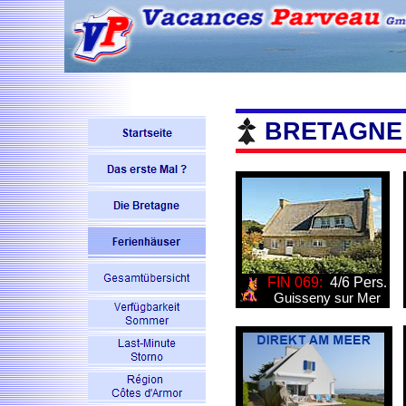
BRETAGNE
FIN 069:
4/6 Pers
.
Guisseny
sur
Mer