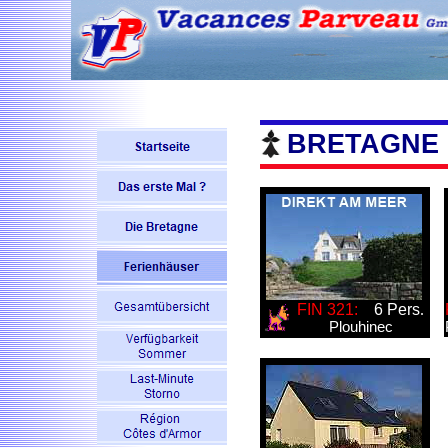
BRETAGNE
FIN 321:
6 Pers
.
Plouhinec