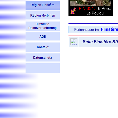
FIN 354:
6 Pers.
Le Pouldu
Finistèr
Ferienhäuser im
Seite
Finistère-S
A